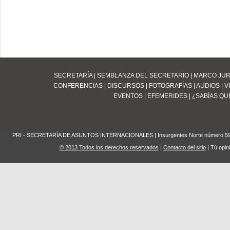
SECRETARÍA
|
SEMBLANZA DEL SECRETARIO
|
MARCO JUR
CONFERENCIAS
|
DISCURSOS
|
FOTOGRAFÍAS
|
AUDIOS
|
V
EVENTOS
|
EFEMERIDES
|
¿SABÍAS QUE
PRI - SECRETARÍA DE ASUNTOS INTERNACIONALES | Insurgentes Norte número 59 Edifi
© 2013 Todos los derechos reservados
|
Contacto del sitio
| Tú opin