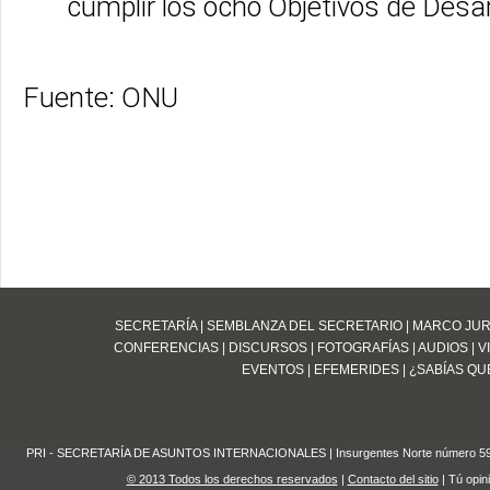
cumplir los ocho Objetivos de Desarr
Fuente: ONU
SECRETARÍA
|
SEMBLANZA DEL SECRETARIO
|
MARCO JUR
CONFERENCIAS
|
DISCURSOS
|
FOTOGRAFÍAS
|
AUDIOS
|
V
EVENTOS
|
EFEMERIDES
|
¿SABÍAS QUE
PRI - SECRETARÍA DE ASUNTOS INTERNACIONALES | Insurgentes Norte número 59 Edifi
© 2013 Todos los derechos reservados
|
Contacto del sitio
| Tú opin