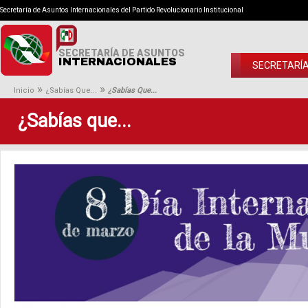
Secretaría de Asuntos Internacionales del Partido Revolucionario Institucional
SECRETARÍA DE ASUNTOS
INTERNACIONALES
SECRETARÍ
»
»
Inicio
¿Sabías Que...
¿Sabías Que...
¿Sabías que...