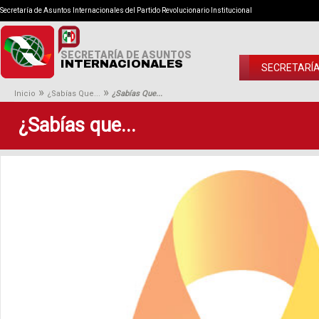
Secretaría de Asuntos Internacionales del Partido Revolucionario Institucional
SECRETARÍA DE ASUNTOS
INTERNACIONALES
SECRETARÍ
»
»
Inicio
¿Sabías Que...
¿Sabías Que...
¿Sabías que...