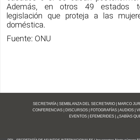
Además, en otros 49 estados to
legislación que proteja a las mujer
doméstica.
Fuente: ONU
SECRETARÍA
|
SEMBLANZA DEL SECRETARIO
|
MARCO JUR
CONFERENCIAS
|
DISCURSOS
|
FOTOGRAFÍAS
|
AUDIOS
|
V
EVENTOS
|
EFEMERIDES
|
¿SABÍAS QUE
PRI - SECRETARÍA DE ASUNTOS INTERNACIONALES | Insurgentes Norte número 59 Edifi