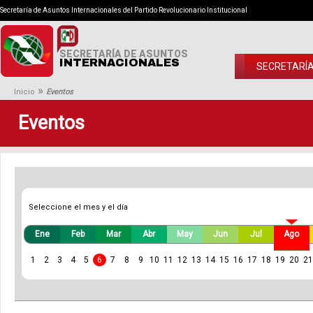
Secretaría de Asuntos Internacionales del Partido Revolucionario Institucional
SECRETARÍA DE ASUNTOS
INTERNACIONALES
SECRETARÍ
»
Inicio
Eventos
Eventos
Seleccione el mes y el día
Ene
Feb
Mar
Abr
May
Jun
Jul
Ago
1
2
3
4
5
6
7
8
9
10
11
12
13
14
15
16
17
18
19
20
21