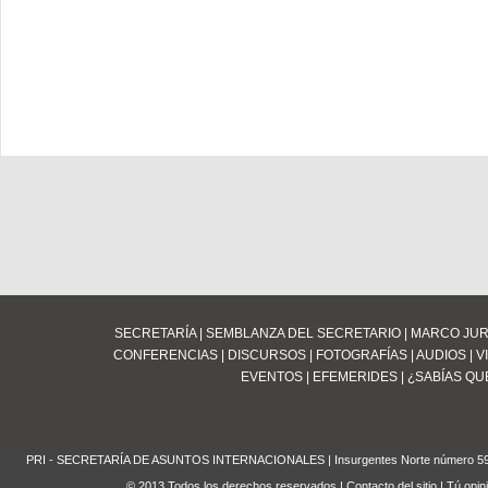
SECRETARÍA
|
SEMBLANZA DEL SECRETARIO
|
MARCO JUR
CONFERENCIAS
|
DISCURSOS
|
FOTOGRAFÍAS
|
AUDIOS
|
V
EVENTOS
|
EFEMERIDES
|
¿SABÍAS QUE
PRI - SECRETARÍA DE ASUNTOS INTERNACIONALES | Insurgentes Norte número 59 Edifi
© 2013 Todos los derechos reservados
|
Contacto del sitio
| Tú opin