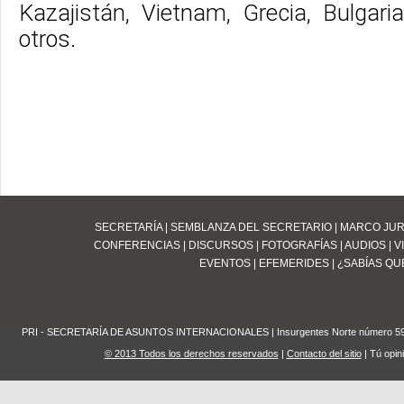
Kazajistán, Vietnam, Grecia, Bulgari
otros.
SECRETARÍA
|
SEMBLANZA DEL SECRETARIO
|
MARCO JUR
CONFERENCIAS
|
DISCURSOS
|
FOTOGRAFÍAS
|
AUDIOS
|
V
EVENTOS
|
EFEMERIDES
|
¿SABÍAS QUE
PRI - SECRETARÍA DE ASUNTOS INTERNACIONALES | Insurgentes Norte número 59 Edifi
© 2013 Todos los derechos reservados
|
Contacto del sitio
| Tú opin