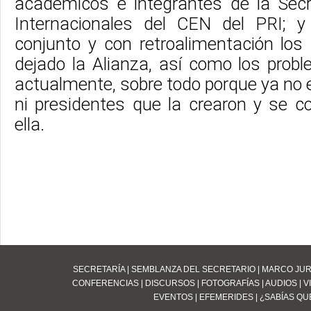
académicos e integrantes de la Sec
Internacionales del CEN del PRI; y
conjunto y con retroalimentación los
dejado la Alianza, así como los prob
actualmente, sobre todo porque ya no 
ni presidentes que la crearon y se 
ella.
SECRETARÍA
|
SEMBLANZA DEL SECRETARIO
|
MARCO JUR
CONFERENCIAS
|
DISCURSOS
|
FOTOGRAFÍAS
|
AUDIOS
|
V
EVENTOS
|
EFEMERIDES
|
¿SABÍAS QUE