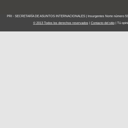
PRI - SECRETARÍA DE ASUNTOS INTERNACIONALES | Insurgentes Norte número 59 Edifi
© 2013 Todos los derechos reservados
|
Contacto del sitio
| Tú opin