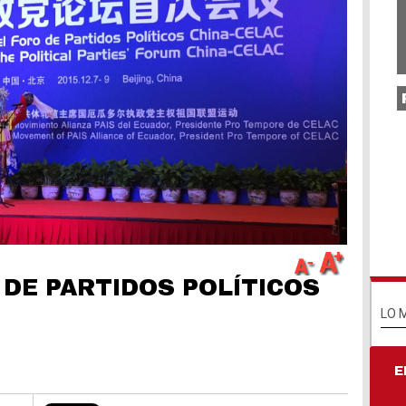
Un
ho
na
Ho
pi
va
pr
ex
po
Dí
 DE PARTIDOS POLÍTICOS
Na
Un
LO 
E