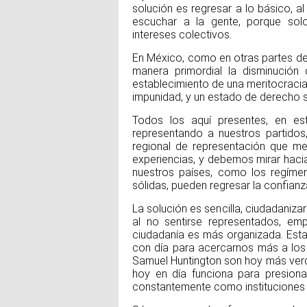
solución es regresar a lo básico, al
escuchar a la gente, porque sol
intereses colectivos.
En México, como en otras partes de 
manera primordial la disminución 
establecimiento de una meritocracia,
impunidad, y un estado de derecho só
Todos los aquí presentes, en est
representando a nuestros partido
regional de representación que m
experiencias, y debemos mirar hacia 
nuestros países, como los regímene
sólidas, pueden regresar la confian
La solución es sencilla, ciudadaniza
al no sentirse representados, em
ciudadanía es más organizada. Esta
con día para acercarnos más a los
Samuel Huntington son hoy más verda
hoy en día funciona para presiona
constantemente como instituciones p