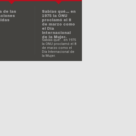
de marzo como el
Día Internacional de
la Mujer.
de octubre:
a de la Unidad
emana
hoy es el Día
Internacional
de la
Eliminación de
la Violencia
contra la
Mujer?
a
ternacional
 la No
¿Sabías qué…
olencia
hoy es el Día
Mundial de la
Justicia Social?
a Mundial de
 Salud
¿Sabías qué…