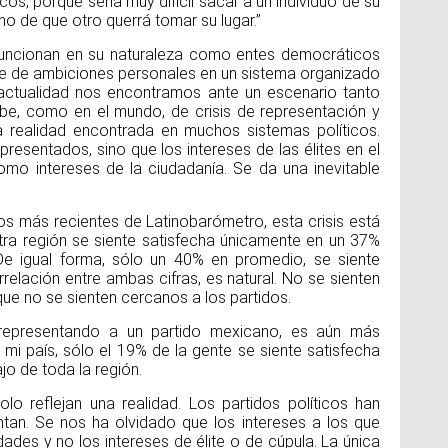
cos, porque sería muy difícil sacar a un individuo de su
ho de que otro querrá tomar su lugar.”
s funcionan en su naturaleza como entes democráticos
rie de ambiciones personales en un sistema organizado
 actualidad nos encontramos ante un escenario tanto
ribe, como en el mundo, de crisis de representación y
a realidad encontrada en muchos sistemas políticos.
resentados, sino que los intereses de las élites en el
mo intereses de la ciudadanía. Se da una inevitable
tos más recientes de Latinobarómetro, esta crisis está
ra región se siente satisfecha únicamente en un 37%
e igual forma, sólo un 40% en promedio, se siente
rrelación entre ambas cifras, es natural. No se sienten
ue no se sienten cercanos a los partidos.
 representando a un partido mexicano, es aún más
mi país, sólo el 19% de la gente se siente satisfecha
jo de toda la región.
lo reflejan una realidad. Los partidos políticos han
ntan. Se nos ha olvidado que los intereses a los que
ades y no los intereses de élite o de cúpula. La única