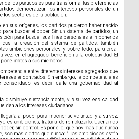
r de los partidos es para transformar las preferencias
 partidos democratizan los intereses personales de un
de los sectores de la población.
Día
Sal
e en sus orígenes, los partidos pudieron haber nacido
o para buscar el poder. Sin un sistema de partidos, un
osición para buscar sus fines personales e imponerlos
o, que la creación del sistema de partidos, también
Un
estas ambiciones personales, y sobre todo, para crear
ho
na
u vez, en el agregado, beneficien a la colectividad. El
Ho
z pone límites a sus miembros.
pi
va
 competencia entre diferentes intereses agregados que
pr
ex
intereses encontrados. Sin embargo, la competencia es
po
 consolidado, es decir, darle una gobernabilidad al
cia disminuye sustancialmente, y a su vez esa calidad
Dí
ue den a los intereses ciudadanos.
Na
Un
o llegaría al poder para imponer su voluntad, y a su vez,
yores ambiciones, trataría de remplazarlo. Caeríamos
l poder, sin control. Es por ello, que hoy más que nunca
e, son más ciertas que nunca: “...los ambiciosos están