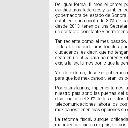
De igual forma, fuimos el primer p
candidaturas federales y también c
gobernadora del estado de Sonora. 
estableció una cuota de 30% de can
desde 2013, tenemos una Secretaría
un contacto constante y permanente 
Tan reciente como el mes pasado, 
todas las candidaturas locales pa
ciudadanos, es decir, que no tengan
sean en un 50% para hombres y ot
exigía la ley, fuimos por lo que la g
Y en lo externo, desde el gobierno
para que los mexicanos vieran los be
Por citar algunas, implementamos la
nuestro país abrió las puertas del 
disminución del 30% de los costos d
telecomunicaciones, ahora los cost
mexicanos tienen más opciones en 
La reforma fiscal, aunque criticad
macroeconómica a mi país; somos d