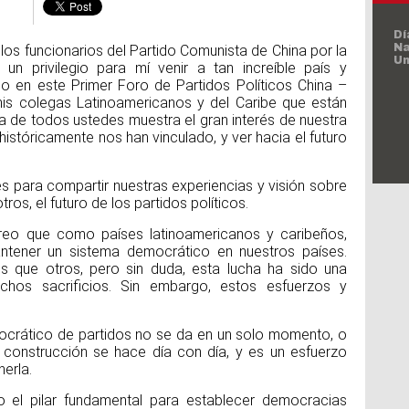
3 
Dí
los funcionarios del Partido Comunista de China por la
Al
un privilegio para mí venir a tan increíble país y
co en este Primer Foro de Partidos Políticos China –
is colegas Latinoamericanos y del Caribe que están
ia de todos ustedes muestra el gran interés de nuestra
históricamente nos han vinculado, y ver hacia el futuro
s para compartir nuestras experiencias y visión sobre
os, el futuro de los partidos políticos.
Dí
In
de
reo que como países latinoamericanos y caribeños,
Vi
tener un sistema democrático en nuestros países.
s que otros, pero sin duda, esta lucha ha sido una
hos sacrificios. Sin embargo, estos esfuerzos y
ocrático de partidos no se da en un solo momento, o
 construcción se hace día con día, y es un esfuerzo
erla.
Dí
la
o el pilar fundamental para establecer democracias