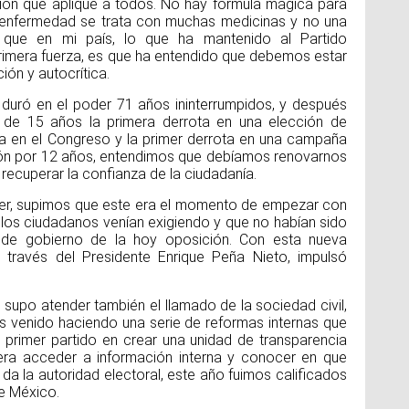
ión que aplique a todos. No hay fórmula mágica para
 enfermedad se trata con muchas medicinas y no una
 que en mi país, lo que ha mantenido al Partido
primera fuerza, es que ha entendido que debemos estar
ón y autocrítica.
duró en el poder 71 años ininterrumpidos, y después
 de 15 años la primera derrota en una elección de
ía en el Congreso y la primer derrota en una campaña
ción por 12 años, entendimos que debíamos renovarnos
recuperar la confianza de la ciudadanía.
oder, supimos que este era el momento de empezar con
los ciudadanos venían exigiendo y que no habían sido
de gobierno de la hoy oposición. Con esta nueva
a través del Presidente Enrique Peña Nieto, impulsó
do supo atender también el llamado de la sociedad civil,
 venido haciendo una serie de reformas internas que
l primer partido en crear una unidad de transparencia
era acceder a información interna y conocer en que
da la autoridad electoral, este año fuimos calificados
e México.