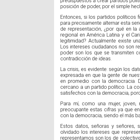
predispuestos a crear partidos políti
posición de poder, por el simple hec
Entonces, si los partidos político
para precisamente alternar esta se
de representación, ¿por qué en la
regional en América Latina y el Ca
legitimidad? Actualmente existe un
Los intereses ciudadanos no son rep
poder son los que se transmiten co
contradicción de ideas.
La crisis, es evidente: según los da
expresada en que la gente de nuest
en promedio con la democracia. D
cercano a un partido político. La co
satisfechos con la democracia, porq
Para mí, como una mujer, joven,
preocupante estas cifras ya que en 
con la democracia, siendo el más ba
Estos datos, señoras y señores, so
olvidado los intereses que represe
representamos son los de colectivid