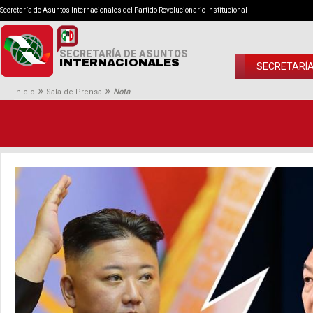
Secretaría de Asuntos Internacionales del Partido Revolucionario Institucional
SECRETARÍA DE ASUNTOS
INTERNACIONALES
SECRETARÍ
»
»
Inicio
Sala de Prensa
Nota