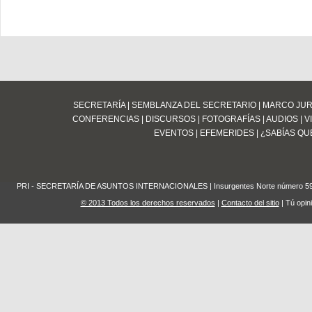
SECRETARÍA
|
SEMBLANZA DEL SECRETARIO
|
MARCO JUR
CONFERENCIAS
|
DISCURSOS
|
FOTOGRAFÍAS
|
AUDIOS
|
V
EVENTOS
|
EFEMERIDES
|
¿SABÍAS QUE
PRI - SECRETARÍA DE ASUNTOS INTERNACIONALES | Insurgentes Norte número 59 Edifi
© 2013 Todos los derechos reservados
|
Contacto del sitio
| Tú opin