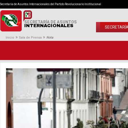
Secretaría de Asuntos Internacionales del Partido Revolucionario Institucional
SECRETARÍA DE ASUNTOS
INTERNACIONALES
SECRETARÍ
»
»
Inicio
Sala de Prensa
Nota