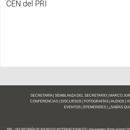
CEN del PRI
SECRETARÍA
|
SEMBLANZA DEL SECRETARIO
|
MARCO JUR
CONFERENCIAS
|
DISCURSOS
|
FOTOGRAFÍAS
|
AUDIOS
|
V
EVENTOS
|
EFEMERIDES
|
¿SABÍAS QUE
PRI - SECRETARÍA DE ASUNTOS INTERNACIONALES | Insurgentes Norte número 59 Edifi