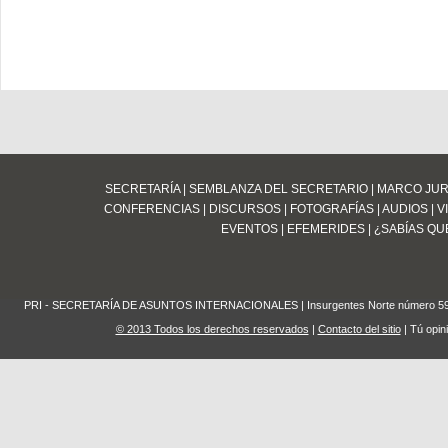
SECRETARÍA
|
SEMBLANZA DEL SECRETARIO
|
MARCO JUR
CONFERENCIAS
|
DISCURSOS
|
FOTOGRAFÍAS
|
AUDIOS
|
V
EVENTOS
|
EFEMERIDES
|
¿SABÍAS QUE
PRI - SECRETARÍA DE ASUNTOS INTERNACIONALES | Insurgentes Norte número 59 Edifi
© 2013 Todos los derechos reservados
|
Contacto del sitio
| Tú opin