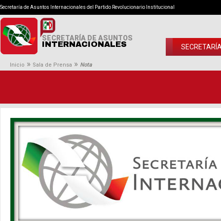
Secretaría de Asuntos Internacionales del Partido Revolucionario Institucional
SECRETARÍA DE ASUNTOS
INTERNACIONALES
SECRETARÍ
»
»
Inicio
Sala de Prensa
Nota