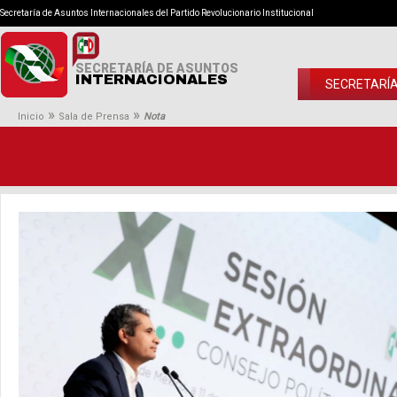
Secretaría de Asuntos Internacionales del Partido Revolucionario Institucional
SECRETARÍA DE ASUNTOS
INTERNACIONALES
SECRETARÍ
»
»
Inicio
Sala de Prensa
Nota