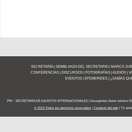
SECRETARÍA
|
SEMBLANZA DEL SECRETARIO
|
MARCO JUR
CONFERENCIAS
|
DISCURSOS
|
FOTOGRAFÍAS
|
AUDIOS
|
V
EVENTOS
|
EFEMERIDES
|
¿SABÍAS QUE
PRI - SECRETARÍA DE ASUNTOS INTERNACIONALES | Insurgentes Norte número 59 Edifi
© 2013 Todos los derechos reservados
|
Contacto del sitio
| Tú opin