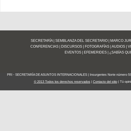
SECRETARÍA
|
SEMBLANZA DEL SECRETARIO
|
MARCO JUR
CONFERENCIAS
|
DISCURSOS
|
FOTOGRAFÍAS
|
AUDIOS
|
V
EVENTOS
|
EFEMERIDES
|
¿SABÍAS QUE
PRI - SECRETARÍA DE ASUNTOS INTERNACIONALES | Insurgentes Norte número 59 Edifi
© 2013 Todos los derechos reservados
|
Contacto del sitio
| Tú opin