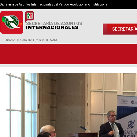
Secretaría de Asuntos Internacionales del Partido Revolucionario Institucional
SECRETARÍA DE ASUNTOS
INTERNACIONALES
SECRETARÍ
»
»
Inicio
Sala de Prensa
Nota