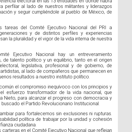
petencia electoral en las 13 entidades en donde habrá
 perfilar al lado de nuestros militantes y liderazgos
rmación y seguir cumpliéndole al pueblo de México, de
Día
Sal
s tareas del Comité Ejecutivo Nacional del PRI a
generaciones y de distintos perfiles y experiencias
n la pluralidad y el vigor de la vida interna de nuestra
Un
ho
na
ité Ejecutivo Nacional hay un entreveramiento
Ho
e talento político y un equilibrio, tanto en el origen
pi
va
ectoral, legislativa, profesional y de gobierno, de
pr
partidistas, al lado de compañeros que permanecen en
ex
po
nos resultados a nuestro instituto político.
n común el compromiso inequívoco con los principios y
el esfuerzo transformador de la vida nacional, que
a Nieto, para alcanzar el progreso con democracia y
Dí
Na
a buscado el Partido Revolucionario Institucional.
Un
biar para fortalecernos sin exclusiones ni rupturas.
abilidad política de trabajar por la unidad y cohesión
nfianza ciudadana.
 carteras en el Comité Ejecutivo Nacional que reflejan