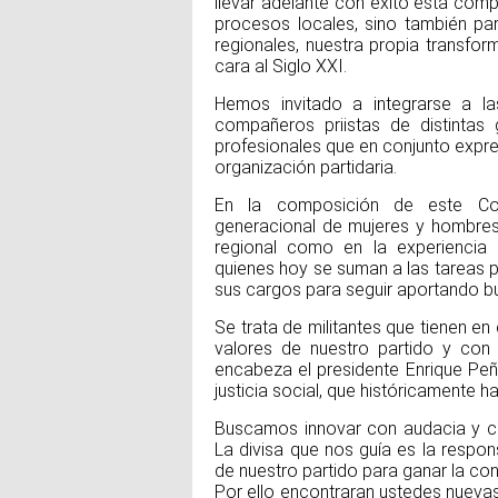
llevar adelante con éxito esta com
procesos locales, sino también para
regionales, nuestra propia transfo
cara al Siglo XXI.
Hemos invitado a integrarse a la
compañeros priistas de distintas 
profesionales que en conjunto expresa
organización partidaria.
En la composición de este Com
generacional de mujeres y hombres, d
regional como en la experiencia el
quienes hoy se suman a las tareas 
sus cargos para seguir aportando bue
Se trata de militantes que tienen e
valores de nuestro partido y con 
encabeza el presidente Enrique Peñ
justicia social, que históricamente h
Buscamos innovar con audacia y cam
La divisa que nos guía es la respons
de nuestro partido para ganar la co
Por ello encontraran ustedes nuevas