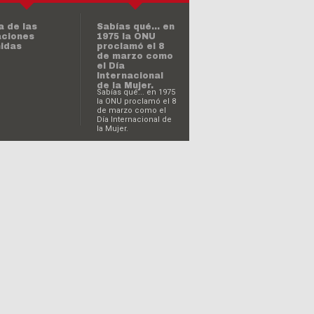
Sabías qué... en
de octubre:
1975 la ONU
a de la Unidad
proclamó el 8
emana
de marzo como
el Día
Internacional
de la Mujer.
Sabías qué... en 1975
la ONU proclamó el 8
de marzo como el
Día Internacional de
la Mujer.
hoy es el Día
a
Internacional
ternacional
de la
 la No
Eliminación de
olencia
la Violencia
contra la
Mujer?
¿Sabías qué…
a Mundial de
hoy es el Día
 Salud
Mundial de la