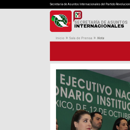
Secretaría de Asuntos Internacionales del Partido Revolucion
SECRETARÍA DE ASUNTOS
INTERNACIONALES
»
»
Inicio
Sala de Prensa
Nota