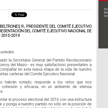
3 
Dí
Al
 BELTRONES R., PRESIDENTE DEL COMITÉ EJECUTIVO
PRESENTACIÓN DEL COMITÉ EJECUTIVO NACIONAL DE
 2015-2019
 ustedes.
Dí
In
ado la Secretaria General del Partido Revolucionario
de
Vi
 Monroy del Mazo-- es muy satisfactorio presentarles a
compañar en esta nueva etapa de la vida de nuestro
tintas carteras del Comité Ejecutivo Nacional.
o habrán notado, responde a los retos que nos
 cohesión y eficacia, en un ambiente de intensa
a.
Dí
tar el proceso electoral del 2016 con una estructura
la
e y ponga a nuestro partido no sólo en la posición de