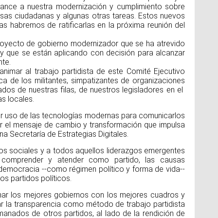
cance a nuestra modernización y cumplimiento sobre
sas ciudadanas y algunas otras tareas. Estos nuevos
as habremos de ratificarlas en la próxima reunión del
royecto de gobierno modernizador que se ha atrevido
 y que se están aplicando con decisión para alcanzar
nte.
animar al trabajo partidista de este Comité Ejecutivo
a de los militantes, simpatizantes de organizaciones
dos de nuestras filas, de nuestros legisladores en el
as locales.
r uso de las tecnologías modernas para comunicarlos
ar el mensaje de cambio y transformación que impulsa
a Secretaría de Estrategias Digitales.
s sociales y a todos aquellos liderazgos emergentes
 comprender y atender como partido, las causas
democracia --como régimen político y forma de vida--
os partidos políticos.
ar los mejores gobiernos con los mejores cuadros y
ar la transparencia como método de trabajo partidista
manados de otros partidos, al lado de la rendición de