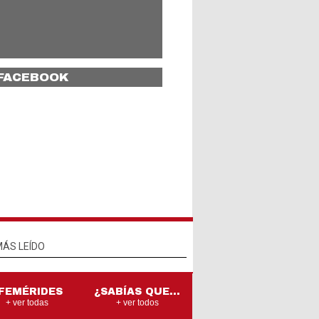
FACEBOOK
 día como
y, pero 1853
ce en
landa el
ntor Vincent
n Gogh,
incipal
ponente del
stimpresionismo.
¿Sabías qué…
a de las
hoy es el Día
ciones
Internacional
idas
de los Pueblos
MÁS LEÍDO
Indígenas?
FEMÉRIDES
¿SABÍAS QUE...
+ ver todas
+ ver todos