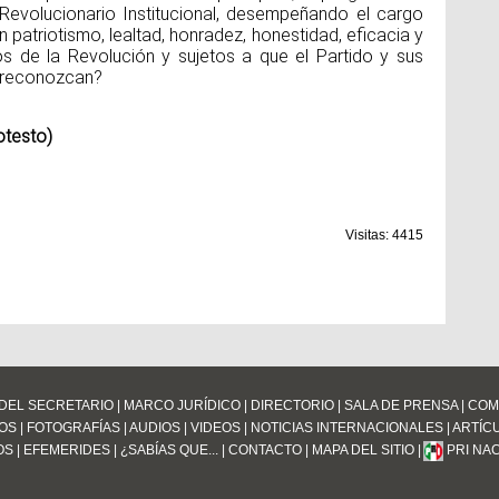
 Revolucionario Institucional, desempeñando el cargo
patriotismo, lealtad, honradez, honestidad, eficacia y
ios de la Revolución y sujetos a que el Partido y sus
s reconozcan?
otesto)
Visitas: 4415
DEL SECRETARIO
|
MARCO JURÍDICO
|
DIRECTORIO
|
SALA DE PRENSA
|
COM
OS
|
FOTOGRAFÍAS
|
AUDIOS
|
VIDEOS
|
NOTICIAS INTERNACIONALES
|
ARTÍC
OS
|
EFEMERIDES
|
¿SABÍAS QUE...
|
CONTACTO
|
MAPA DEL SITIO
|
PRI NA