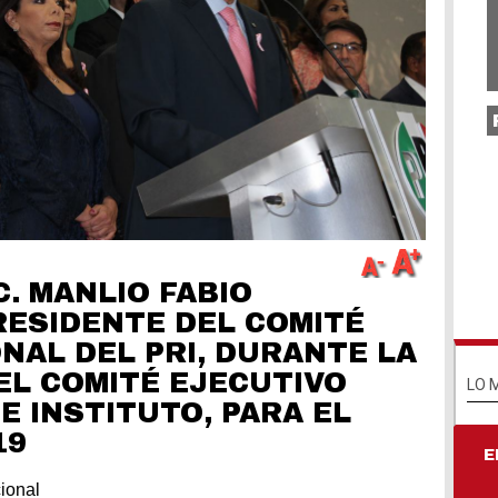
Un
ho
na
Ho
pi
va
pr
ex
po
C. MANLIO FABIO
RESIDENTE DEL COMITÉ
Dí
NAL DEL PRI, DURANTE LA
Na
Un
EL COMITÉ EJECUTIVO
LO 
E INSTITUTO, PARA EL
19
E
ional