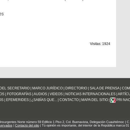
es
Visitas: 1924
DEL SECRETARIO
|
MARCO JURÍDICO
|
DIRECTORIO
|
SALA DE PRENSA
|
COM
OS
|
FOTOGRAFÍAS
|
AUDIOS
|
VIDEOS
|
NOTICIAS INTERNACIONALES
|
ARTÍC
OS
|
EFEMERIDES
|
¿SABÍAS QUE...
|
CONTACTO
|
MAPA DEL SITIO
|
PRI NA
entes Norte número 59 Edificio 1 Piso 2, Col. Buenavista, Delegación Cuauhtémoc | C.
servados
|
Contacto del sitio
| Tú opinión es importante, del interior de la República marca 0