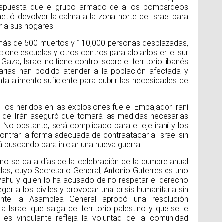
Dí
espuesta que el grupo armado de a los bombardeos
la
etió devolver la calma a la zona norte de Israel para
 a sus hogares.
o más de 500 muertos y 110,000 personas desplazadas,
Día
one escuelas y otros centros para alojarlos en el sur
Sal
 Gaza, Israel no tiene control sobre el territorio libanés
arias han podido atender a la población afectada y
ta alimento suficiente para cubrir las necesidades de
Un
ho
los heridos en las explosiones fue el Embajador iraní
na
Ho
no de Irán aseguró que tomará las medidas necesarias
pi
. No obstante, será complicado para el eje iraní y los
va
ntrar la forma adecuada de contraatacar a Israel sin
pr
ex
á buscando para iniciar una nueva guerra.
po
ano se da a días de la celebración de la cumbre anual
das, cuyo Secretario General, Antonio Guterres es uno
nyahu y quien lo ha acusado de no respetar el derecho
Dí
eger a los civiles y provocar una crisis humanitaria sin
Na
ente la Asamblea General aprobó una resolución
Un
a Israel que salga del territorio palestino y que se le
es vinculante refleja la voluntad de la comunidad