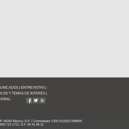
UNICADOS
|
ENTREVISTAS
|
ULOS Y TEMAS DE INTERÉS
|
CIONAL
P. 06350 México, D.F. | Conmutador CEN 01(55)57299600
1 800 715 1721, D.F. 55 41 96 11