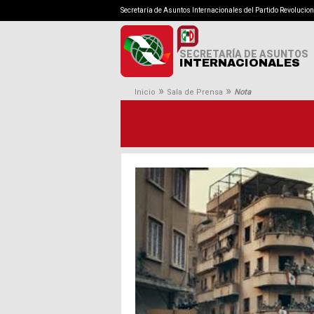
Secretaría de Asuntos Internacionales del Partido Revolucion
SECRETARÍA DE ASUNTOS
INTERNACIONALES
»
»
Inicio
Sala de Prensa
Nota