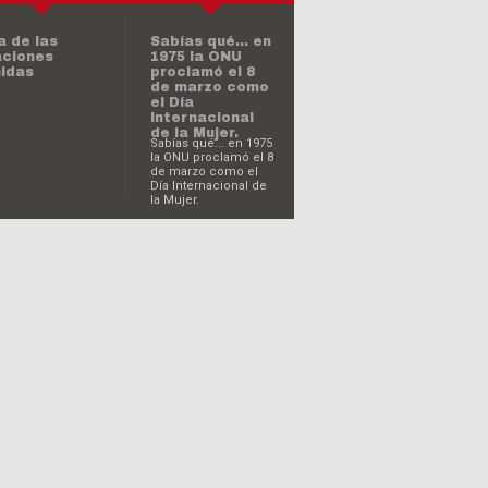
Sabías qué... en
1975 la ONU
proclamó el 8
de marzo como
de octubre:
el Día
a de la Unidad
Internacional
emana
de la Mujer.
Sabías qué... en 1975
la ONU proclamó el 8
de marzo como el
Día Internacional de
la Mujer.
hoy es el Día
Internacional
de la
Eliminación de
a
la Violencia
ternacional
contra la
 la No
Mujer?
olencia
¿Sabías qué…
hoy es el Día
Mundial de la