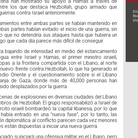
stina han mostrado su apoyo a Hamas a través de
 entre los que destaca Hezbollah, grupo armado que
guerras contra Israel anteriormente.
tamientos entre ambas partes se habían mantenido en
3 
as partes habían evitado el inicio de una guerra, sin
Dí
Al
o que no detendría sus ataques hasta que hubiera un
lgo que cada día parece más difícil de conseguir.
aza bajando de intensidad en medio del estancamiento
ua entre Israel y Hamas, el primer ministro israelí,
opas a la frontera compartida con el Líbano, al norte
 nuevo frente contra Hezbollah, lo que ha generado el
dio Oriente y el cuestionamiento sobre si el Líbano
Franja de Gaza, donde más de 40,000 personas han
Dí
 sido desplazados por la guerra.
In
de
Vi
ecenas de explosiones en diversas ciudades del Líbano
bros de Hezbollah. El grupo responsabilizó a Israel de
cito israelí bombardeó la capital libanesa, por lo que
 había entrado en una "nueva fase", por lo tanto, las
ón diplomática al conflicto parecen cada vez menores
s están dispuestas a iniciar una nueva guerra.
iado si iniciará una ofensiva militar en el Líbano, pero