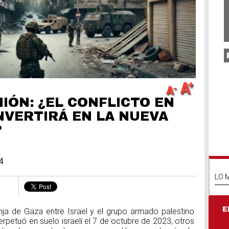
Un
ho
na
IÓN: ¿EL CONFLICTO EN
Ho
pi
NVERTIRÁ EN LA NUEVA
va
pr
?
ex
po
4
Dí
LO 
Na
Un
E
ranja de Gaza entre Israel y el grupo armado palestino
rpetuó en suelo israelí el 7 de octubre de 2023, otros