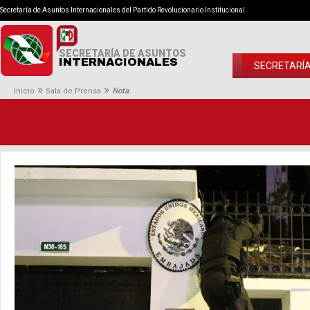
Secretaría de Asuntos Internacionales del Partido Revolucionario Institucional
SECRETARÍA DE ASUNTOS
INTERNACIONALES
SECRETARÍ
»
»
Inicio
Sala de Prensa
Nota