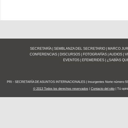
SECRETARÍA
|
SEMBLANZA DEL SECRETARIO
|
MARCO JUR
CONFERENCIAS
|
DISCURSOS
|
FOTOGRAFÍAS
|
AUDIOS
|
V
EVENTOS
|
EFEMERIDES
|
¿SABÍAS QUE
PRI - SECRETARÍA DE ASUNTOS INTERNACIONALES | Insurgentes Norte número 59 Edifi
© 2013 Todos los derechos reservados
|
Contacto del sitio
| Tú opin