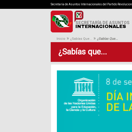
Secretaría de Asuntos Internacionales del Partido Revolucion
SECRETARÍA DE ASUNTOS
INTERNACIONALES
»
»
Inicio
¿Sabías Que...
¿Sabías Que...
¿Sabías que...