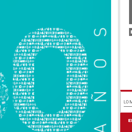
Un
ho
na
Ho
pi
va
pr
ex
po
Dí
Na
Un
LO 
E