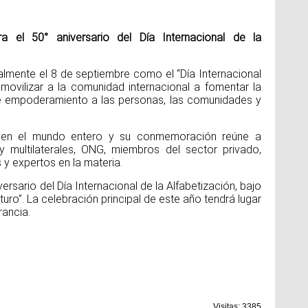
el 50° aniversario del Día Internacional de la
Día
Sal
lmente el 8 de septiembre como el “Día Internacional
e movilizar a la comunidad internacional a fomentar la
e empoderamiento a las personas, las comunidades y
Un
ho
na
Ho
a en el mundo entero y su conmemoración reúne a
pi
va
y multilaterales, ONG, miembros del sector privado,
pr
y expertos en la materia.
ex
po
sario del Día Internacional de la Alfabetización, bajo
uturo”. La celebración principal de este año tendrá lugar
rancia.
Dí
Na
Un
Visitas: 3385