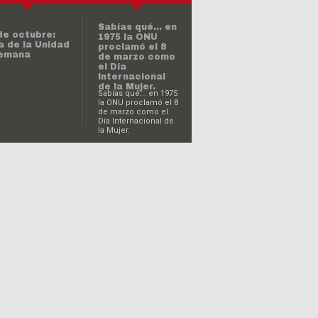
Día Internacional de
la Mujer.
de octubre:
a de la Unidad
hoy es el Día
emana
Internacional
de la
Eliminación de
la Violencia
contra la
Mujer?
a
ternacional
¿Sabías qué…
 la No
hoy es el Día
olencia
Mundial de la
Justicia Social?
a Mundial de
 Salud
¿Sabías qué…
hoy es el Día