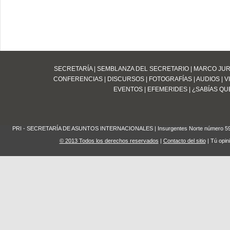
SECRETARÍA
|
SEMBLANZA DEL SECRETARIO
|
MARCO JUR
CONFERENCIAS
|
DISCURSOS
|
FOTOGRAFÍAS
|
AUDIOS
|
V
EVENTOS
|
EFEMERIDES
|
¿SABÍAS QUE
PRI - SECRETARÍA DE ASUNTOS INTERNACIONALES | Insurgentes Norte número 59 Edifi
© 2013 Todos los derechos reservados
|
Contacto del sitio
| Tú opin