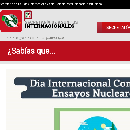
Secretaría de Asuntos Internacionales del Partido Revolucionario Institucional
SECRETARÍA DE ASUNTOS
INTERNACIONALES
SECRETARÍ
»
»
Inicio
¿Sabías Que...
¿Sabías Que...
¿Sabías que...