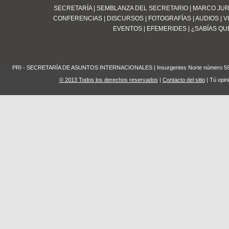
SECRETARÍA
|
SEMBLANZA DEL SECRETARIO
|
MARCO JUR
CONFERENCIAS
|
DISCURSOS
|
FOTOGRAFÍAS
|
AUDIOS
|
V
EVENTOS
|
EFEMERIDES
|
¿SABÍAS QUE
PRI - SECRETARÍA DE ASUNTOS INTERNACIONALES | Insurgentes Norte número 59 Edifi
© 2013 Todos los derechos reservados
|
Contacto del sitio
| Tú opin