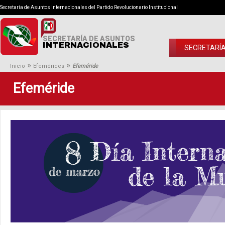
Secretaría de Asuntos Internacionales del Partido Revolucionario Institucional
SECRETARÍA DE ASUNTOS
INTERNACIONALES
SECRETARÍ
»
»
Inicio
Efemérides
Efeméride
Efeméride