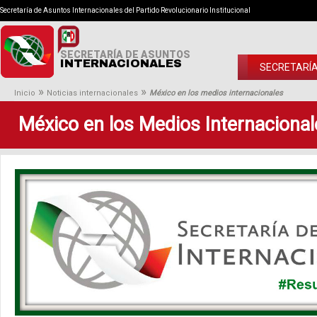
Secretaría de Asuntos Internacionales del Partido Revolucionario Institucional
SECRETARÍA DE ASUNTOS
INTERNACIONALES
SECRETARÍ
»
»
Inicio
Noticias internacionales
México en los medios internacionales
México en los Medios Internacional