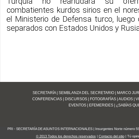
Turquía no reanudará su ofen
combatientes kurdos sirios en el nores
el Ministerio de Defensa turco, luego
separados con Estados Unidos y Rusia
SECRETARÍA
|
SEMBLANZA DEL SECRETARIO
|
MARCO JUR
CONFERENCIAS
|
DISCURSOS
|
FOTOGRAFÍAS
|
AUDIOS
|
V
EVENTOS
|
EFEMERIDES
|
¿SABÍAS QUE
PRI - SECRETARÍA DE ASUNTOS INTERNACIONALES | Insurgentes Norte número 59 Edifi
© 2013 Todos los derechos reservados
|
Contacto del sitio
| Tú opin