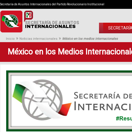
Secretaría de Asuntos Internacionales del Partido Revolucionario Institucional
SECRETARÍA DE ASUNTOS
INTERNACIONALES
SECRETARÍ
»
»
Inicio
Noticias internacionales
México en los medios internacionales
México en los Medios Internacional