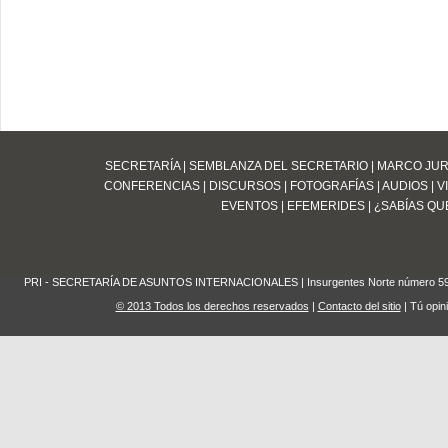
SECRETARÍA
|
SEMBLANZA DEL SECRETARIO
|
MARCO JUR
CONFERENCIAS
|
DISCURSOS
|
FOTOGRAFÍAS
|
AUDIOS
|
V
EVENTOS
|
EFEMERIDES
|
¿SABÍAS QUE
PRI - SECRETARÍA DE ASUNTOS INTERNACIONALES | Insurgentes Norte número 59 Edifi
© 2013 Todos los derechos reservados
|
Contacto del sitio
| Tú opin